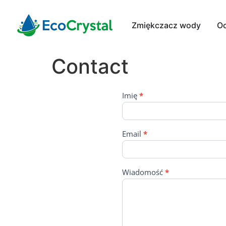
Zmiękczacz wody
O
Contact
Imię
*
Contact
Us
Email
*
Wiadomość
*