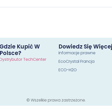
Gdzie Kupić W
Dowiedz Się Więce
Polsce?
Informacje prawne
Dystrybutor TechCenter
EcoCrystal Francja
ECO-H2O
© Wszelkie prawa zastrzeżone.